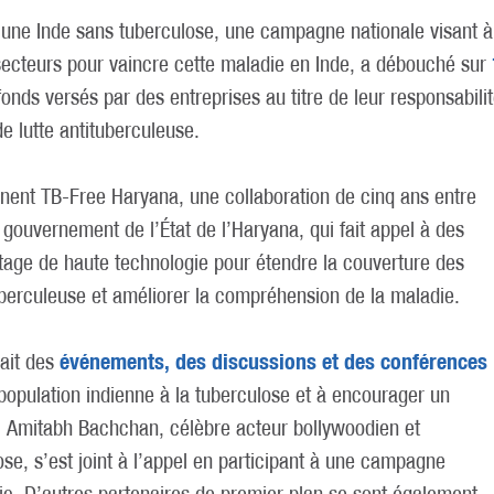
r une Inde sans tuberculose, une campagne nationale visant à 
secteurs pour vaincre cette maladie en Inde, a débouché sur
onds versés par des entreprises au titre de leur responsabilit
de lutte antituberculeuse.
nnent TB-Free Haryana, une collaboration de cinq ans entre
 gouvernement de l’État de l’Haryana, qui fait appel à des
tage de haute technologie pour étendre la couverture des
tuberculeuse et améliorer la compréhension de la maladie.
événements, des discussions et des conférences
ait des
a population indienne à la tuberculose et à encourager un
. Amitabh Bachchan, célèbre acteur bollywoodien et
se, s’est joint à l’appel en participant à une campagne
lic. D’autres partenaires de premier plan se sont également