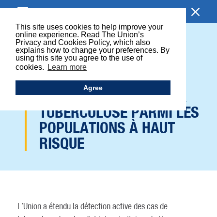
EXPLORER
This site uses cookies to help improve your
online experience. Read The Union’s
Privacy and Cookies Policy, which also
DES CAMIONS À HAUTE
explains how to change your preferences. By
using this site you agree to the use of
TECHNOLOGIE
cookies.
Learn more
PROCÈDENT À UN
Agree
DÉPISTAGE CIBLÉ DE LA
TUBERCULOSE PARMI LES
POPULATIONS À HAUT
RISQUE
L’Union a étendu la détection active des cas de