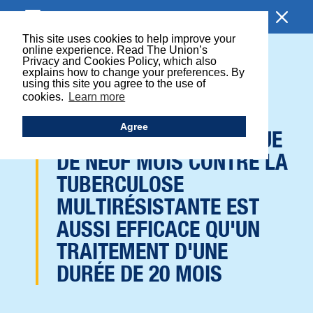
EXPLORER
This site uses cookies to help improve your
online experience. Read The Union’s
Privacy and Cookies Policy, which also
LES RÉSULTATS DE
explains how to change your preferences. By
using this site you agree to the use of
L'ESSAI STREAM
cookies.
Learn more
PROUVENT QU'UN
Agree
SCHÉMA THÉRAPEUTIQUE
DE NEUF MOIS CONTRE LA
TUBERCULOSE
MULTIRÉSISTANTE EST
AUSSI EFFICACE QU'UN
TRAITEMENT D'UNE
DURÉE DE 20 MOIS