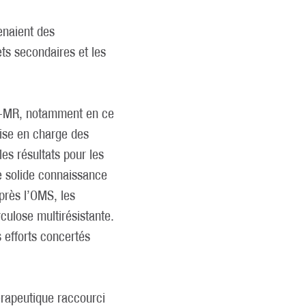
enaient des
ets secondaires et les
 TB-MR, notamment en ce
prise en charge des
es résultats pour les
ne solide connaissance
près l’OMS, les
rculose multirésistante.
s efforts concertés
érapeutique raccourci