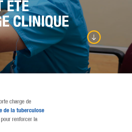
T ÉTÉ
E CLINIQUE
forte charge de
e de la tuberculose
 pour renforcer la