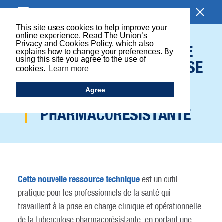
EXPLORER
This site uses cookies to help improve your
online experience. Read The Union’s
Privacy and Cookies Policy, which also
LANCEMENT D'UN GUIDE
explains how to change your preferences. By
using this site you agree to the use of
PRATIQUE POUR LA PRISE
cookies.
Learn more
EN CHARGE DE LA
Agree
TUBERCULOSE
PHARMACORÉSISTANTE
Cette nouvelle ressource technique
est un outil
pratique pour les professionnels de la santé qui
travaillent à la prise en charge clinique et opérationnelle
de la tuberculose pharmacorésistante, en portant une