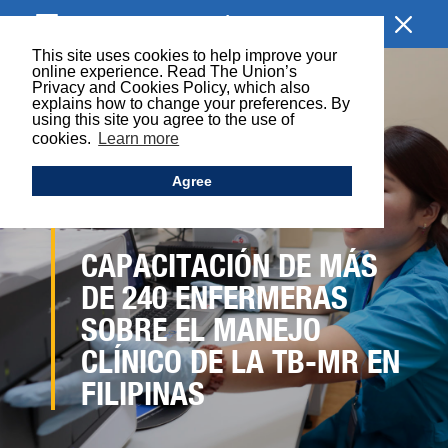
EXPLORAR LA SECCIÓN
This site uses cookies to help improve your
online experience. Read The Union’s
Privacy and Cookies Policy, which also
explains how to change your preferences. By
using this site you agree to the use of
cookies.
Learn more
Agree
CAPACITACIÓN DE MÁS
DE 240 ENFERMERAS
SOBRE EL MANEJO
CLÍNICO DE LA TB-MR EN
FILIPINAS